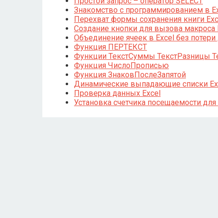
Простой запрос – оператор SELECT
Знакомство с программированием в Ex
Перехват формы сохранения книги Exc
Создание кнопки для вызова макроса 
Объединение ячеек в Excel без потери
Функция ПЕРТЕКСТ
Функции ТекстСуммы ТекстРазницы Т
Функция ЧислоПрописью
Функция ЗнаковПослеЗапятой
Динамические выпадающие списки Ex
Проверка данных Excel
Установка счетчика посещаемости для