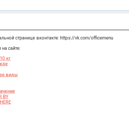
альной странице вконтакте:
https://vk.com/officemenu
на сайте:
10 кг
педе
 ее виды
начение
R BY
WHERE