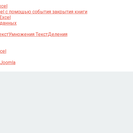
cel
el с помощью события закрытия книги
Excel
 данных
екстУмножения ТекстДеления
cel
 Joomla