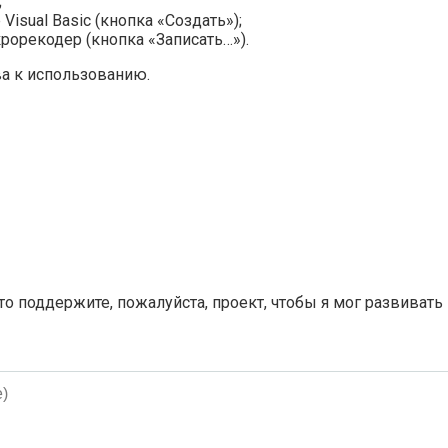
;
isual Basic (кнопка «Создать»);
рорекодер (кнопка «Записать…»).
ва к использованию.
 то поддержите, пожалуйста, проект, чтобы я мог развивать
)