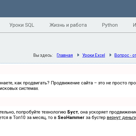
Уроки SQL
Жизнь и работа
Python
И
Вы здесь:
Главная
Уроки Excel
Вопрос - о
знаете, как продвигать? Продвижение сайта – это не просто пр
исковых системах.
ятельно, попробуйте технологию
Буст
, она ускоряет продвижени
ется в Топ10 за месяц, то в
SeoHammer
за бустер
вернут деньги