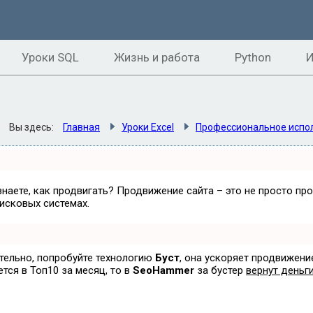
Уроки SQL
Жизнь и работа
Python
И
Вы здесь:
Главная
Уроки Excel
Профессиональное испол
знаете, как продвигать? Продвижение сайта – это не просто пр
исковых системах.
ятельно, попробуйте технологию
Буст
, она ускоряет продвижени
ется в Топ10 за месяц, то в
SeoHammer
за бустер
вернут деньги