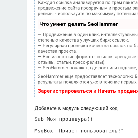
Каждая ссылка анализируется по трем пакет
продвижение сайта прозрачным и простым заня
релизы - используйте по максимуму потенциа
Что умеет делать SeoHammer
— Продвижение в один клик, интеллектуальны
степенью качества у лучших бирж ссылок.
— Регулярная проверка качества ссылок по б
качества проекта.
— Все известные форматы ссылок: арендные с
отзывы, статьи, пресс-релизы).
— SeoHammer покажет, где рост или падение,
SeoHammer еще предоставляет технологию
Б
результаты появляются уже в течение первых 
Зарегистрироваться и Начать продв
Добавьте в модуль следующий код:
Sub Моя_процедура()

MsgBox "Привет пользователь!"
