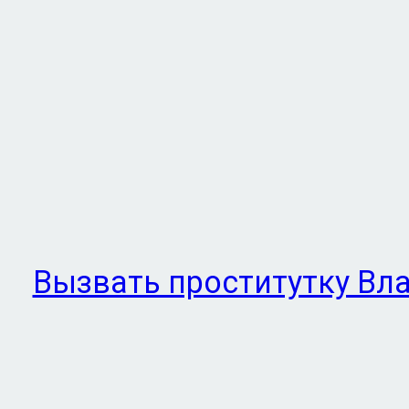
Вызвать проститутку Вл
том, что ваш вечер бу
моментами. | В поиска
Проститутки Тольятти
г