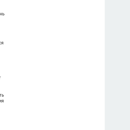
нь
ся
r
ть
ия