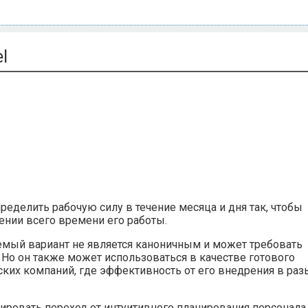
l
еделить рабочую силу в течение месяца и дня так, чтобы
ении всего времени его работы.
емый вариант не является каноничным и может требовать
 Но он также может использоваться в качестве готового
ских компаний, где эффективность от его внедрения в раз
ировать переход от интуитивного планирования персонала