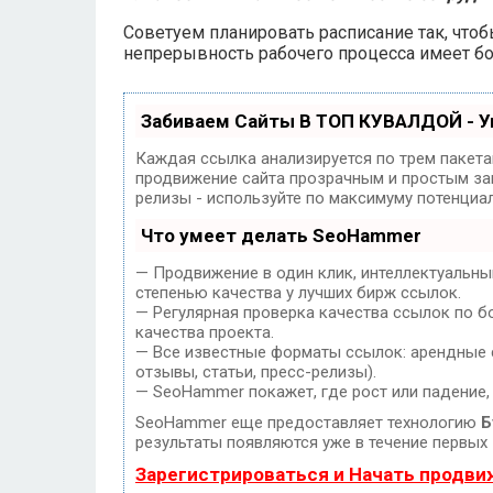
Советуем планировать расписание так, что
непрерывность рабочего процесса имеет бол
Забиваем Сайты В ТОП КУВАЛДОЙ - 
Каждая ссылка анализируется по трем пакет
продвижение сайта прозрачным и простым заня
релизы - используйте по максимуму потенциа
Что умеет делать SeoHammer
— Продвижение в один клик, интеллектуальны
степенью качества у лучших бирж ссылок.
— Регулярная проверка качества ссылок по б
качества проекта.
— Все известные форматы ссылок: арендные с
отзывы, статьи, пресс-релизы).
— SeoHammer покажет, где рост или падение,
SeoHammer еще предоставляет технологию
Б
результаты появляются уже в течение первых 
Зарегистрироваться и Начать продв