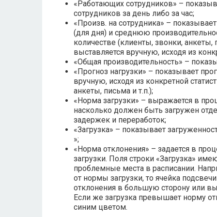
«Работающих сотрудников» – показы
сотрудников за день либо за час;
«Произв. на сотрудника» – показывае
(для дня) и среднюю производительнос
количестве (клиенты, звонки, анкеты, 
выставляется вручную, исходя из конкр
«Общая производительность» – показы
«Прогноз нагрузки» – показывает прог
вручную, исходя из конкретной статист
анкеты, письма и т.п.);
«Норма загрузки» – выражается в про
насколько должен быть загружен отде
задержек и переработок;
«Загрузка» – показывает загруженност
»;
«Норма отклонения» – задается в про
загрузки. Поля строки «Загрузка» им
проблемные места в расписании. Напр
от нормы загрузки, то ячейка подсве
отклонения в большую сторону или вы
Если же загрузка превышает норму от
синим цветом.