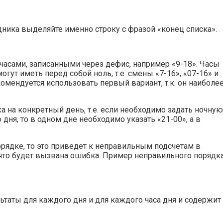
удника выделяйте именно строку с фразой «конец списка».
асами, записанными через дефис, например «9-18». Часы
гут иметь перед собой ноль, т.е. смены «7-16», «07-16» и
омендуется использовать первый вариант, т.к. он наиболе
а на конкретный день, т.е. если необходимо задать ночную
 дня, то в одном дне необходимо указать «21-00», а в
орядке, то это приведет к неправильным подсчетам в
что будет вызвана ошибка. Пример неправильного порядк
таты для каждого дня и для каждого часа дня и содержит