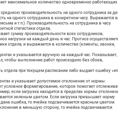
вает максимальное количество одновременно работающих
т среднюю производительность на одного сотрудника за де
ть на одного сотрудника в конкретном часу. Выражается в
письма и т.п.). Производительность на сотрудника в часу
етной статистики отдела;
вает сумму производительности всех сотрудников;
ноз нагрузки на каждый день и час. Прогноз осуществляет
ики отдела, и выражается в количестве (клиенты, звонки,
центах и указывается вручную на каждый час. Показывает,
л, чтобы выполнение работ происходило без сбоев,
ь отдела при текущем расписании либо выдает ошибку «er
центах и указывает допустимое отклонение от нормы
еют условное форматирование, которое помогает отслежива
имер, если загрузка находится в пределах нормы отклонен
чивается зеленым цветом. Если загрузка превышает норму
дана ошибка, то ячейка подсвечивается красным цветом.
клонения в меньшую сторону, то ячейка подсвечивается